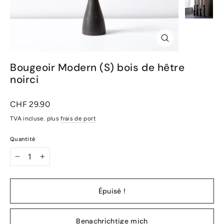
Fermer
(Esc)
Bougeoir Modern (S) bois de hêtre
noirci
Prix
CHF 29.90
normal
TVA incluse. plus
frais de port
Quantité
-
+
Épuisé !
Benachrichtige mich