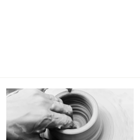
Bougeoir Modern (S) bois de hêtre noirci
CHF 29.90