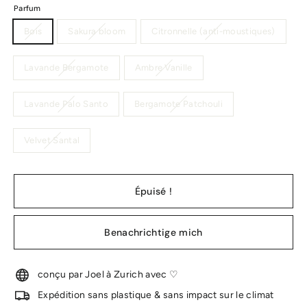
Parfum
Bois
Sakura bloom
Citronnelle (anti-moustiques)
Lavande Bergamote
Ambre Vanille
Lavande Palo Santo
Bergamote Patchouli
Velvet Santal
Épuisé !
Benachrichtige mich
conçu par Joel à Zurich avec ♡
Expédition sans plastique & sans impact sur le climat