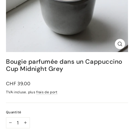
Ferme
(Esc)
Bougie parfumée dans un Cappuccino
Cup Midnight Grey
Prix
CHF 39.00
normal
TVA incluse. plus
frais de port
Quantité
-
+